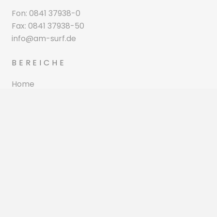
Fon: 0841 37938-0
Fax: 0841 37938-50
info@am-surf.de
BEREICHE
Home
Unternehmen
Fachbereiche
Standorte
Karriere
Kontakt
RECHTLICHES
Impressum